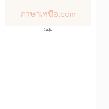
อี่หลุ้ม