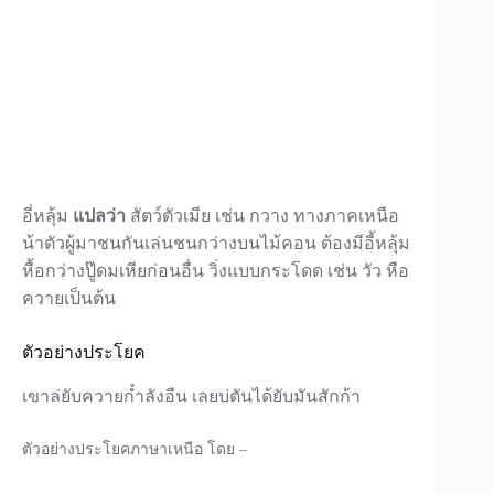
อี่หลุ้ม
แปลว่า
สัตว์ตัวเมีย เช่น กวาง ทางภาคเหนือ
น้าตัวผู้มาชนกันเล่นชนกว่างบนไม้คอน ต้องมีอี้หลุ้ม
หื้อกว่างปู๊ดมเหียก่อนอื่น วิ่งแบบกระโดด เช่น วัว หือ
ควายเป็นต้น
ตัวอย่างประโยค
เขาล่ยับควายก๋ำลังอืน เลยบ่ตันได้ยับมันสักก้า
ตัวอย่างประโยคภาษาเหนือ โดย –