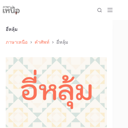
Skip
to
content
อี่หลุ้ม
ภาษาเหนือ
คำศัพท์
อี่หลุ้ม