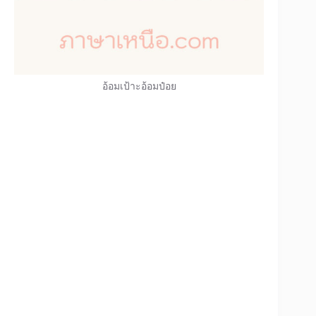
อ้อมเป้าะอ้อมป๋อย