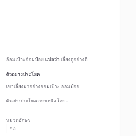
อ้อมเป้าะอ้อมป๋อย
แปลว่า
เลี้ยงดูอย่างดี
ตัวอย่างประโยค
เขาเลี้ยงมาอย่างออมเป้าะ ออมป๋อย
ตัวอย่างประโยคภาษาเหนือ โดย –
หมวดอักษร
#
อ