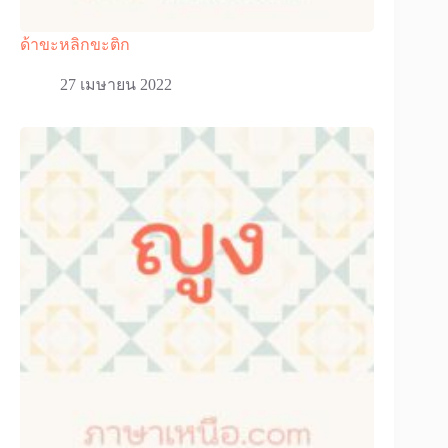
ด้าขะหลิกขะติก
27 เมษายน 2022