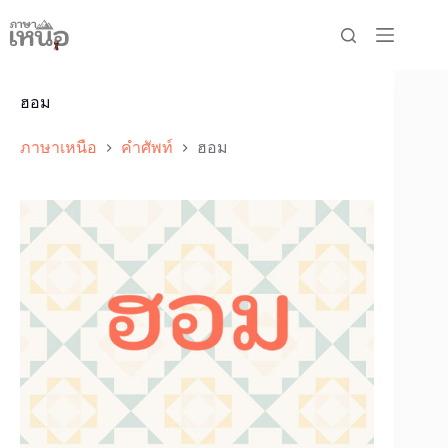
Skip
to
content
ฮอม
ภาษาเหนือ
คำศัพท์
ฮอม