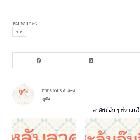
หมวดอักษร
#
ฮ
PREVIOUS
คำศัพท์
ฮูดัง
คำศัพท์อื่น ๆ ที่น่าสนใ