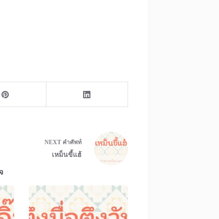
NEXT
คำศัพท์
เหม็นขี้แฮ้
จ