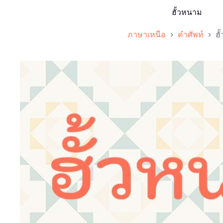
ฮั้วหนาม
ภาษาเหนือ
คำศัพท์
ฮ