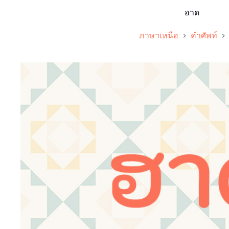
ฮาด
ภาษาเหนือ
คำศัพท์