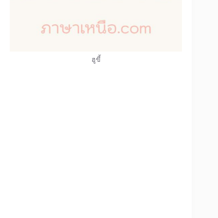
ฮูขี้