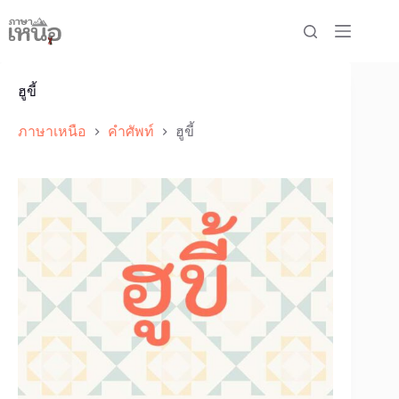
Skip
to
content
ฮูขี้
ภาษาเหนือ
คำศัพท์
ฮูขี้