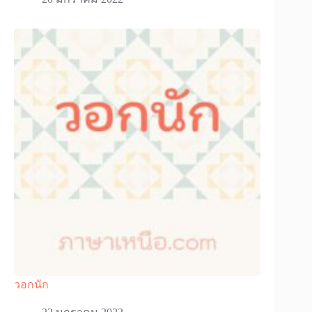
วอกนัก