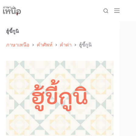
Skip
to
content
ฮู้ขี้กูนิ
ภาษาเหนือ
คำศัพท์
คำด่า
ฮู้ขี้กูนิ