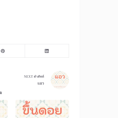
NEXT
คำศัพท์
แอว
จ