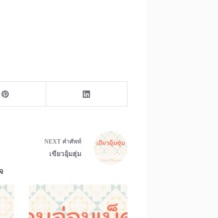
NEXT
คำศัพท์
เขียวอุ้มฮุ่ม
จ