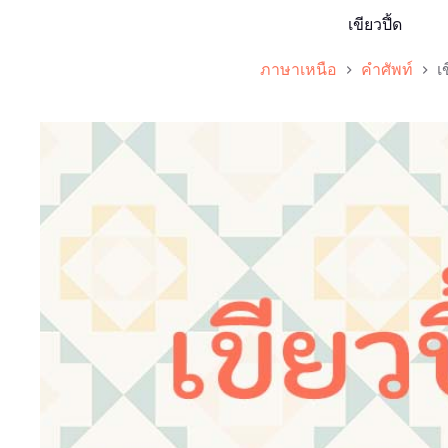
เขียวปึ้ด
ภาษาเหนือ
คำศัพท์
เ