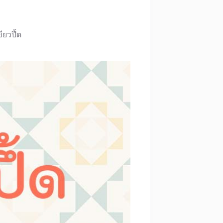
ขียวปึ้ด