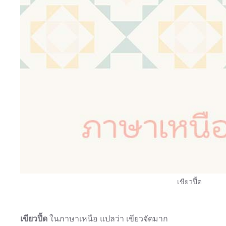
เขียวปึ้ด
เขียวปึ้ด
ในภาษาเหนือ แปลว่า เขียวจัดมาก