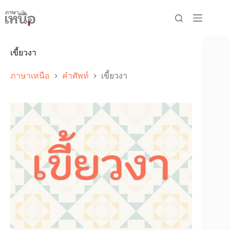
Skip
to
content
เขี้ยวงา
ภาษาเหนือ
คำศัพท์
เขี้ยวงา