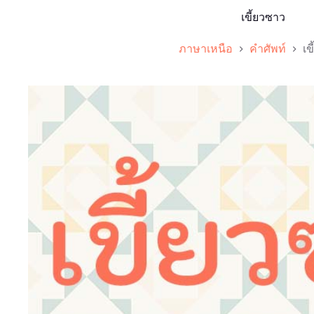
เขี้ยวซาว
ภาษาเหนือ
คำศัพท์
เข