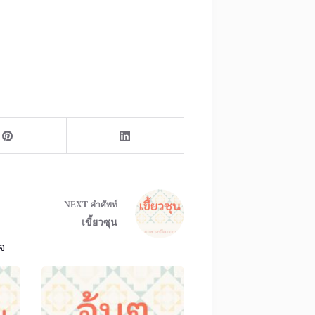
NEXT
คำศัพท์
เขี้ยวซุน
จ