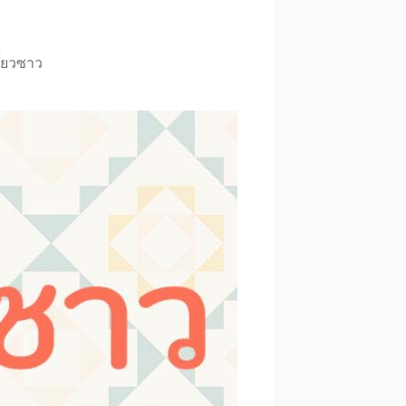
ี้ยวซาว