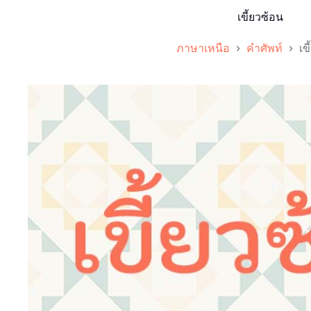
เขี้ยวซ้อน
ภาษาเหนือ
คำศัพท์
เข