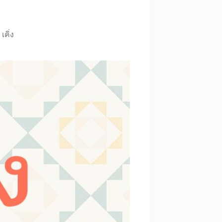
เคิ่ง