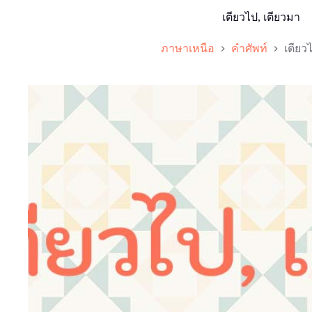
เตียวไป, เตียวมา
ภาษาเหนือ
คำศัพท์
เตียว