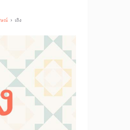
ศษณ์
เถิง