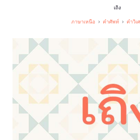
เถิง
ภาษาเหนือ
คำศัพท์
คำวิเ