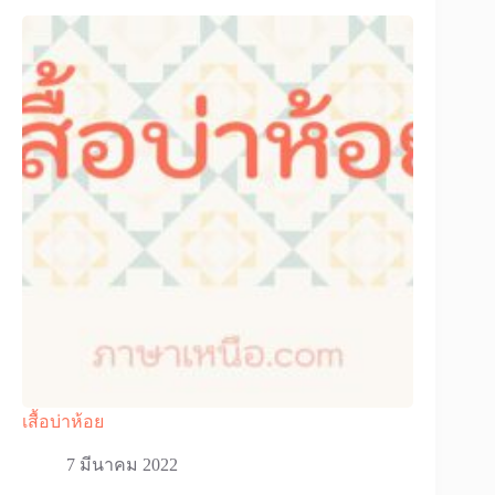
เสื้อบ่าห้อย
7 มีนาคม 2022