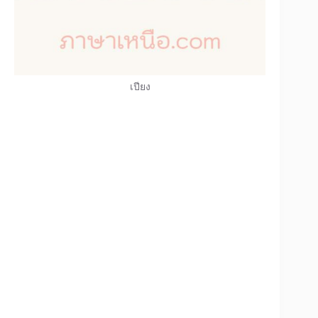
เปียง