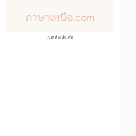
เป่อเล้อเป่อเต๋อ