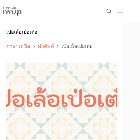
Skip
to
content
เป่อเล้อเป่อเต๋อ
ภาษาเหนือ
คำศัพท์
เป่อเล้อเป่อเต๋อ