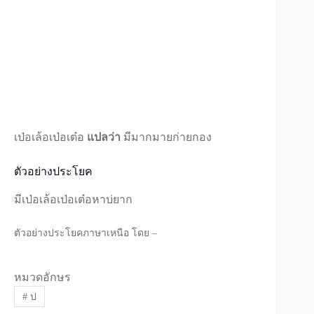
เป่อเล้อเป่อเต๋อ
แปลว่า
มีมากมายก่ายกอง
ตัวอย่างประโยค
มีเป่อเล้อเป่อเต๋อหาบ่ยาก
ตัวอย่างประโยคภาษาเหนือ โดย –
หมวดอักษร
#
ป