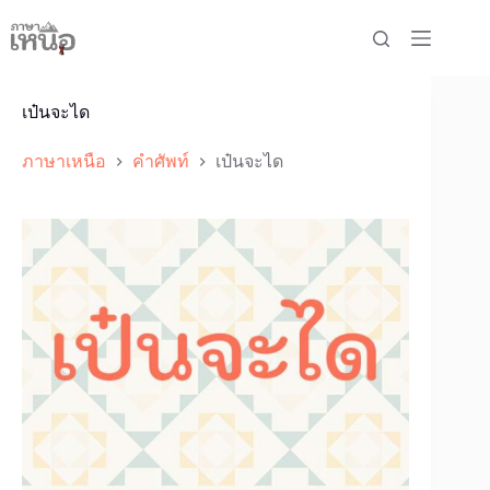
Skip
to
content
เป๋นจะได
ภาษาเหนือ
คำศัพท์
เป๋นจะได