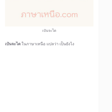
เป๋นจะได
เป๋นจะได
ในภาษาเหนือ แปลว่า เป็นยังไง