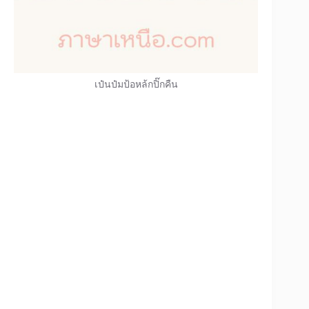
เป๋นป๋มป้อหล้กปิ๊กคืน