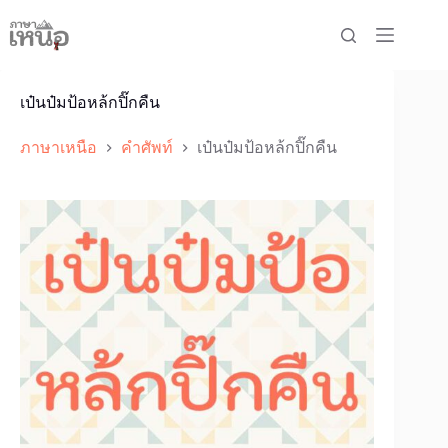
Skip
to
content
เป๋นป๋มป้อหล้กปิ๊กคืน
ภาษาเหนือ
คำศัพท์
เป๋นป๋มป้อหล้กปิ๊กคืน