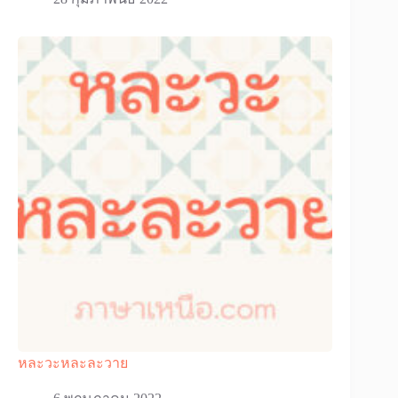
หละวะหละละวาย