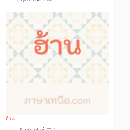
ฮ้าน
28 กุมภาพันธ์ 2022