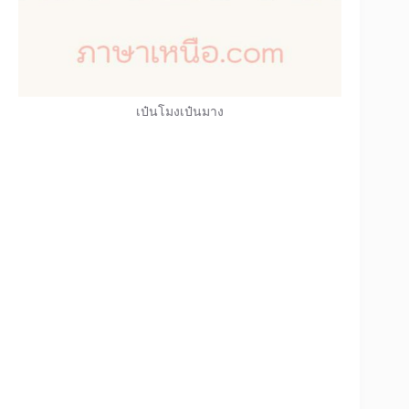
เป๋นโมงเป๋นมาง