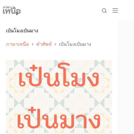
Skip
to
content
เป๋นโมงเป๋นมาง
ภาษาเหนือ
คำศัพท์
เป๋นโมงเป๋นมาง