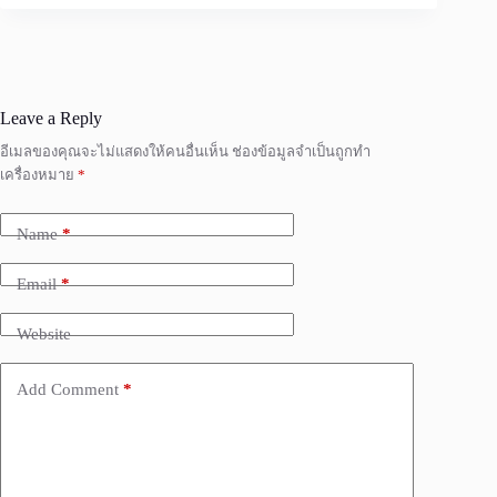
Leave a Reply
อีเมลของคุณจะไม่แสดงให้คนอื่นเห็น
ช่องข้อมูลจำเป็นถูกทำ
เครื่องหมาย
*
Name
*
Email
*
Website
Add Comment
*