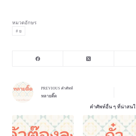
หมวดอักษร
#
ย
PREVIOUS
คำศัพท์
หลายติ๊ด
คำศัพท์อื่น ๆ ที่น่าสนใ