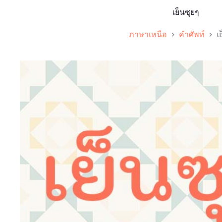
เย็นซุยๆ
ภาษาเหนือ
คำศัพท์
เ