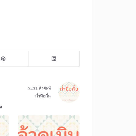
NEXT
คำศัพท์
ก๋ำมือกั๋น
จ