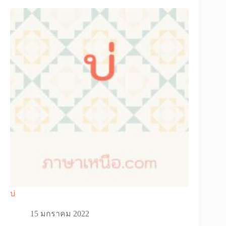
บ่
15 มกราคม 2022