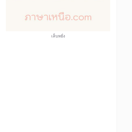
เล็บหยั่ง