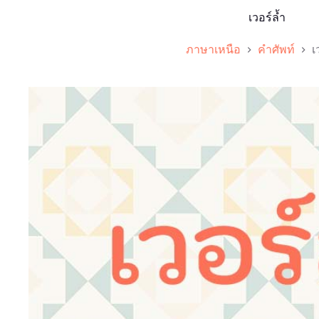
เวอร์ล้ำ
ภาษาเหนือ
คำศัพท์
เ