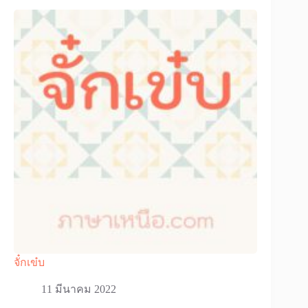
จั๋กเข๋บ
11 มีนาคม 2022