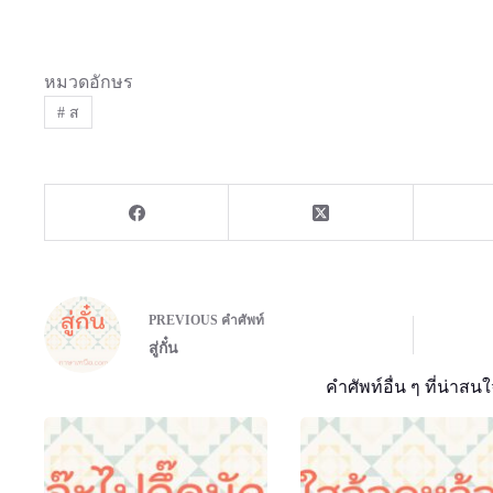
หมวดอักษร
#
ส
PREVIOUS
คำศัพท์
สู่กั๋น
คำศัพท์อื่น ๆ ที่น่าสนใ