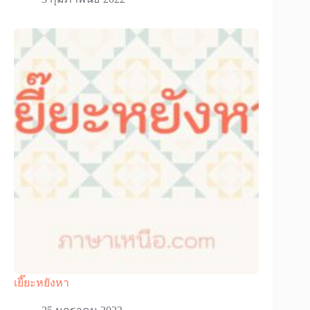
เยี๊ยะหยังหา