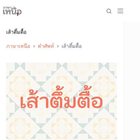
Skip
to
content
เส้าตึ้มตื้อ
ภาษาเหนือ
คำศัพท์
เส้าตึ้มตื้อ