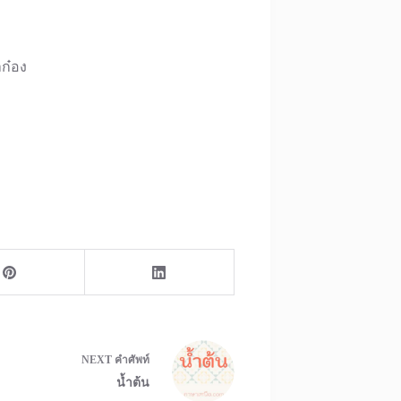
าก๋อง
NEXT
คำศัพท์
น้ำต้น