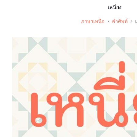
เหนี่ยง
ภาษาเหนือ
คำศัพท์
เ