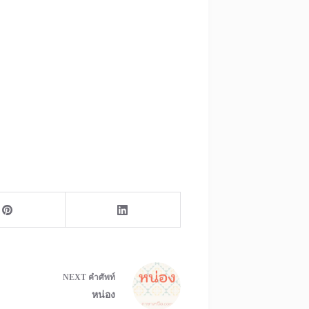
NEXT
คำศัพท์
หน่อง