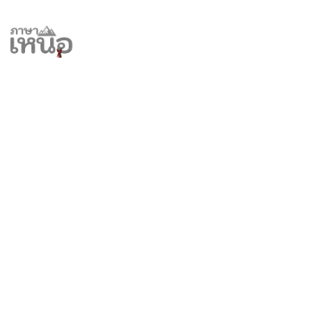
Skip
to
content