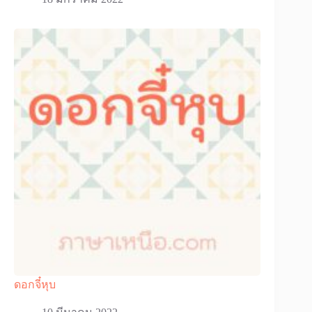
ดอกจี๋หุบ