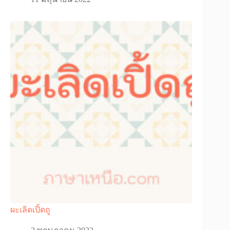
ผะเลิดเปิ้ดถู