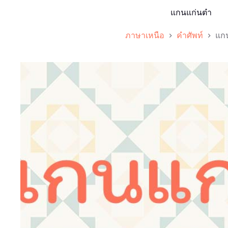
แกนแก่นต๋า
ภาษาเหนือ
คำศัพท์
แกน