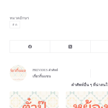
หมวดอักษร
#
ก
PREVIOUS
คำศัพท์
เกี่ยวกิ๋นแขน
คำศัพท์อื่น ๆ ที่น่าสนใ