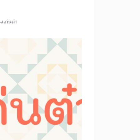
แก่นต๋า