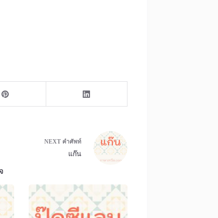
NEXT
คำศัพท์
แก๊น
จ