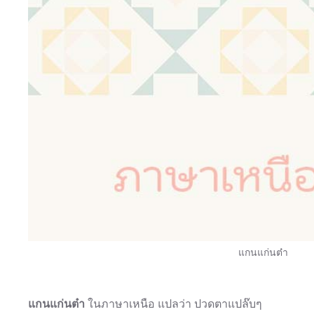
แกนแก่นต๋า
แกนแก่นต๋า
ในภาษาเหนือ แปลว่า ปวดตาแปล๊บๆ