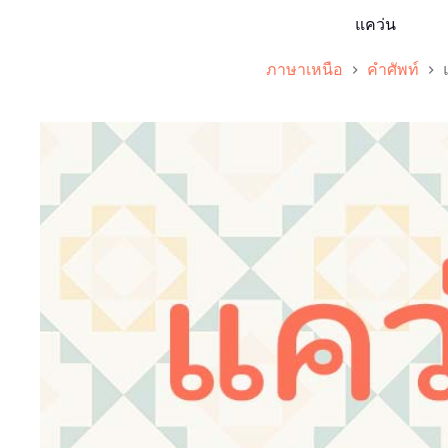
แคว่น
ภาษาเหนือ
คำศัพท์