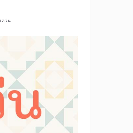
แคว่น