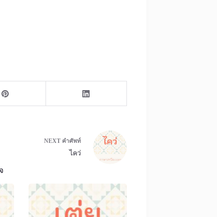
NEXT
คำศัพท์
ไคว่
จ