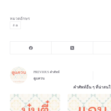
หมวดอักษร
#
ค
PREVIOUS
คำศัพท์
ดูแควน
คำศัพท์อื่น ๆ ที่น่าสนใ