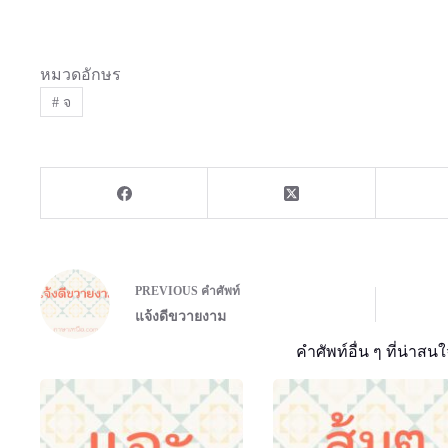
หมวดอักษร
#
จ
PREVIOUS
คำศัพท์
แจ้งดีขวายงาม
คำศัพท์อื่น ๆ ที่น่าสนใ