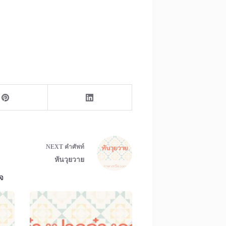
NEXT
คำศัพท์
หันวุยวาย
จ