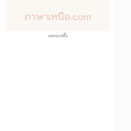
แดงปะหลึ้ง