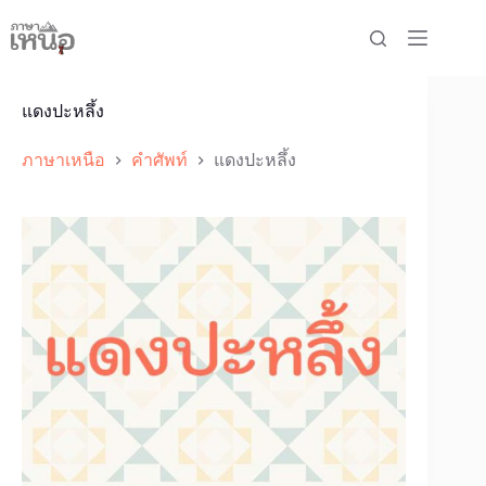
Skip
to
content
แดงปะหลึ้ง
ภาษาเหนือ
คำศัพท์
แดงปะหลึ้ง