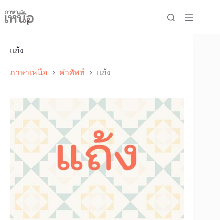
Skip
to
content
แถ้ง
ภาษาเหนือ
คำศัพท์
แถ้ง