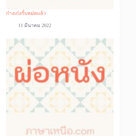
ก๋างเก๋งกั้บหม๋ดแล้ว
11 มีนาคม 2022