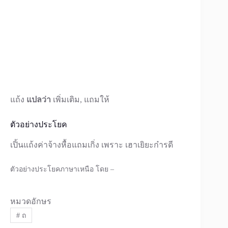
แถ้ง
แปลว่า
เพิ่มเติม, แถมให้
ตัวอย่างประโยค
เปิ้นแถ้งค่าจ้างหื้อแถมเกิ่ง เพราะ เฮาเยิยะก๋ารดี
ตัวอย่างประโยคภาษาเหนือ โดย –
หมวดอักษร
#
ถ