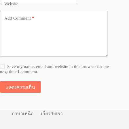
Website
Add Comment
*
Save my name, email and website in this browser for the
next time I comment.
แสดงความเห็น
ภาษาเหนือ
เกี่ยวกับเรา