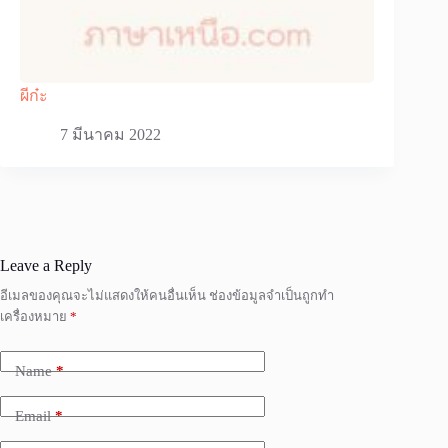
ผีก๋ะ
7 มีนาคม 2022
Leave a Reply
อีเมลของคุณจะไม่แสดงให้คนอื่นเห็น
ช่องข้อมูลจำเป็นถูกทำ
เครื่องหมาย
*
Name
*
Email
*