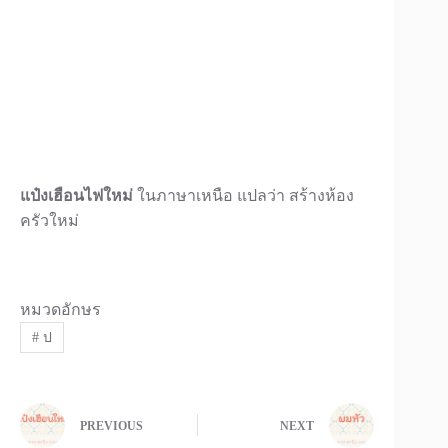
แป๋งเฮือนไฟใหม่
ในภาษาเหนือ แปลว่า สร้างห้อง
ครัวใหม่
หมวดอักษร
#
ป
PREVIOUS
NEXT