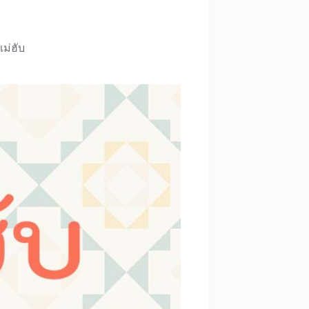
แม่ฮับ