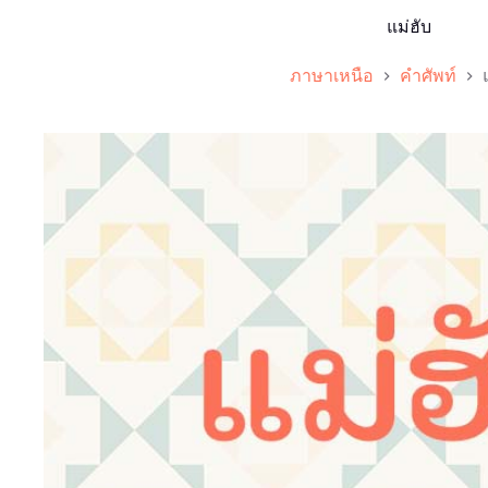
แม่ฮับ
ภาษาเหนือ
คำศัพท์