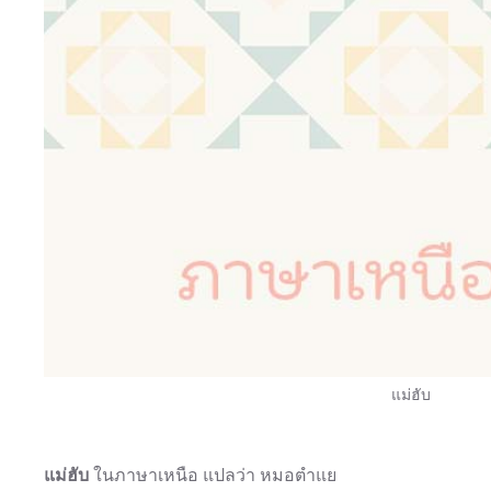
แม่ฮับ
แม่ฮับ
ในภาษาเหนือ แปลว่า หมอตำแย