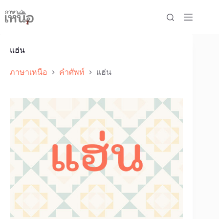
Skip
to
content
แฮ่น
ภาษาเหนือ
คำศัพท์
แฮ่น