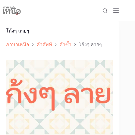
Skip
to
content
โก้งๆ ลายๆ
ภาษาเหนือ
คำศัพท์
คำซ้ำ
โก้งๆ ลายๆ