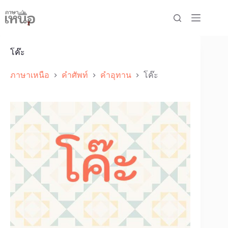
Skip
to
content
โค๊ะ
ภาษาเหนือ
คำศัพท์
คำอุทาน
โค๊ะ