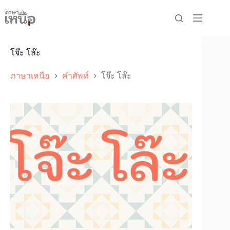
Skip
to
content
โจ๊ะ โล๊ะ
ภาษาเหนือ
คำศัพท์
โจ๊ะ โล๊ะ