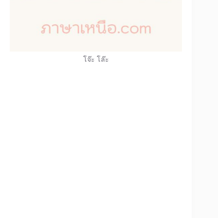
โจ๊ะ โล๊ะ