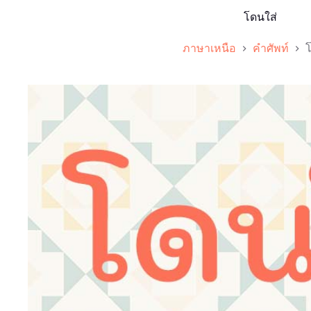
โดนใส่
ภาษาเหนือ
คำศัพท์
โ