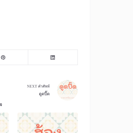
NEXT
คำศัพท์
ดูดปิ๊ด
จ