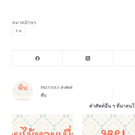
หมวดอักษร
#
ด
PREVIOUS
คำศัพท์
ต๊น
คำศัพท์อื่น ๆ ที่น่าสนใ