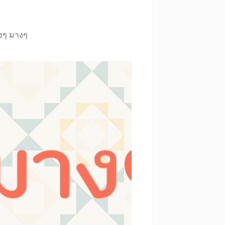
งๆ มางๆ