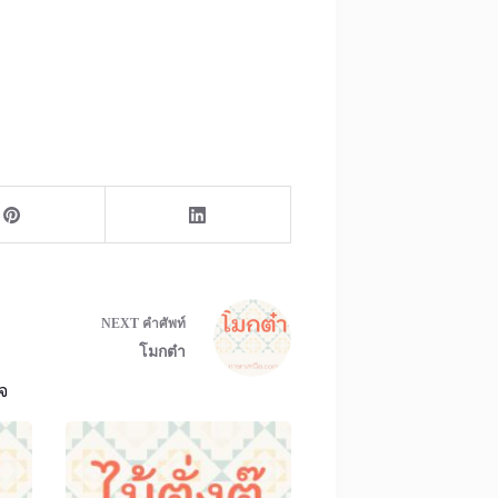
NEXT
คำศัพท์
โมกต๋า
จ