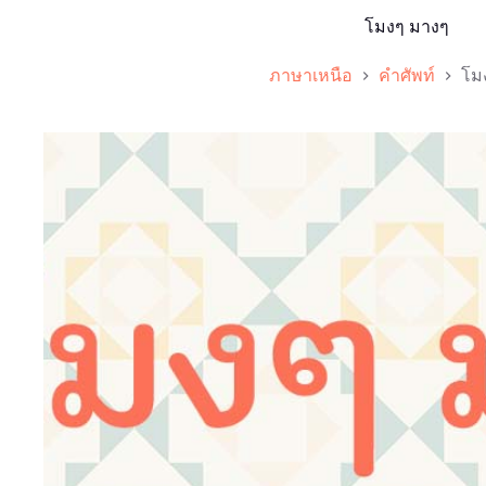
โมงๆ มางๆ
ภาษาเหนือ
คำศัพท์
โม