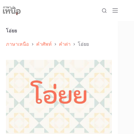
Skip
to
content
โอ่ยย
ภาษาเหนือ
คำศัพท์
คำด่า
โอ่ยย