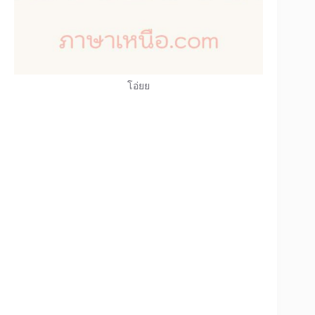
โอ่ยย