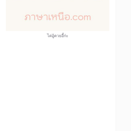
ไค่อู้ตวยอี้ก่ะ