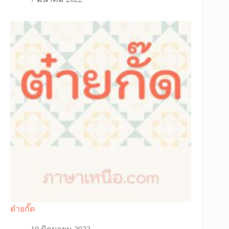
ต๋ายกั๊ด