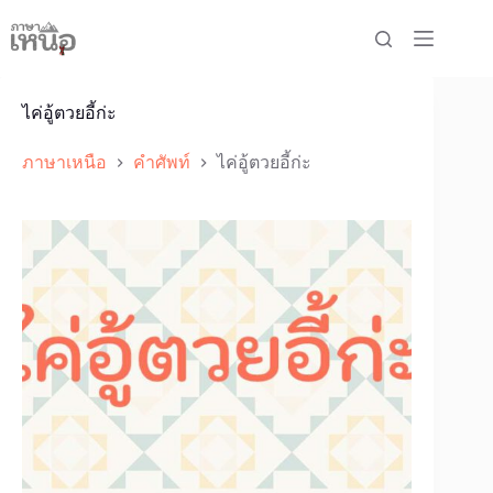
Skip
to
content
ไค่อู้ตวยอี้ก่ะ
ภาษาเหนือ
คำศัพท์
ไค่อู้ตวยอี้ก่ะ