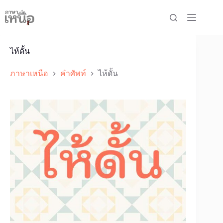
Skip
to
content
ไห้ดั้น
ภาษาเหนือ
คำศัพท์
ไห้ดั้น