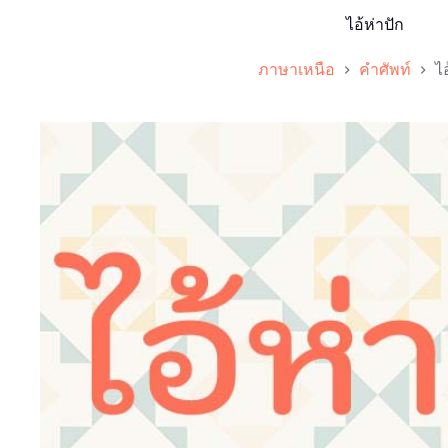
ไอ้ห่าปัก
ภาษาเหนือ
คำศัพท์
ไอ