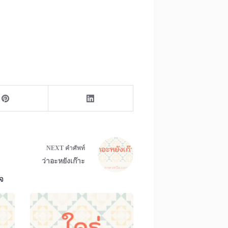
NEXT
คำศัพท์
ว่าอะหยังเก๊าะ
จ