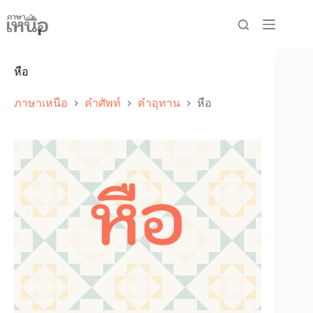
Skip
to
content
หือ
ภาษาเหนือ
คำศัพท์
คำอุทาน
หือ